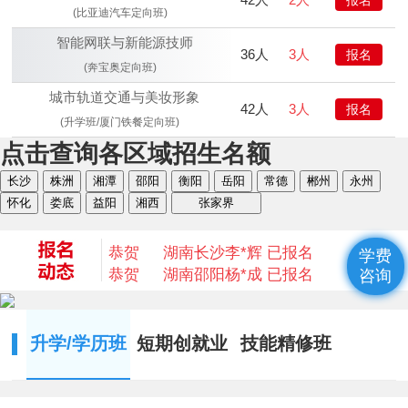
(比亚迪汽车定向班)
智能网联与新能源技师
36人
3人
报名
(奔宝奥定向班)
城市轨道交通与美妆形象
42人
3人
报名
(升学班/厦门铁餐定向班)
点击查询各区域招生名额
恭贺
湖南衡阳
何* 已报名
长沙
株洲
湘潭
邵阳
衡阳
岳阳
常德
郴州
永州
恭贺
湖南益阳
陈* 已报名
怀化
娄底
益阳
湘西
张家界
恭贺
湖南湘西
何*凡 已报名
恭贺
湖南益阳
卢*俊 已报名
恭贺
湖南长沙
李*辉 已报名
学费
恭贺
湖南邵阳
杨*成 已报名
咨询
恭贺
湖南郴州
刘* 已报名
恭贺
湖南益阳
苏*琮 已报名
恭贺
湖南衡阳
谢光平 已报名
升学/学历班
短期创就业
技能精修班
恭贺
湖南怀化
段秋杰 已报名
恭贺
湖南衡阳
何* 已报名
恭贺
湖南益阳
陈* 已报名