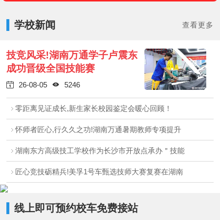
学校新闻
查看更多
技竞风采!湖南万通学子卢震东
成功晋级全国技能赛
26-08-05
5246


零距离见证成长,新生家长校园鉴定会暖心回顾！
怀师者匠心,行久久之功!湖南万通暑期教师专项提升
湖南东方高级技工学校作为长沙市开放点承办＂技能
匠心竞技砺精兵!美孚1号车甄选技师大赛复赛在湖南
线上即可预约校车免费接站