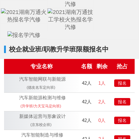
校企就业班/职教升学班限额报名中
专业名称
名额
剩余
抢占
汽车智能网联与新能源
42人
1人
报名
(德友名车定向班)
汽车新能源检测与维修
42人
2人
报名
(升学班/力天宝马定向班)
新媒体运营与形象设计
42人
0人
报名
(京东校企班)
汽车智能制造与维修
42人
2人
报名