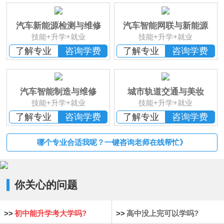
班
恭贺
湖南湘西
何*凡 已报名
恭贺
湖南益阳
卢*俊 已报名
汽车新能源检测与维修
汽车智能网联与新能源
恭贺
湖南长沙
李*辉 已报名
技能+升学+就业
技能+升学+就业
恭贺
湖南邵阳
杨*成 已报名
了解专业
咨询学费
了解专业
咨询学费
恭贺
湖南郴州
刘* 已报名
恭贺
湖南益阳
苏*琮 已报名
恭贺
湖南衡阳
谢光平 已报名
汽车智能制造与维修
城市轨道交通与美妆
恭贺
湖南怀化
段秋杰 已报名
技能+升学+就业
技能+升学+就业
了解专业
咨询学费
了解专业
咨询学费
哪个专业合适我呢？一键咨询老师在线帮忙》
你关心的问题
>>
初中能升学考大学吗?
>>
高中没上完可以学吗?