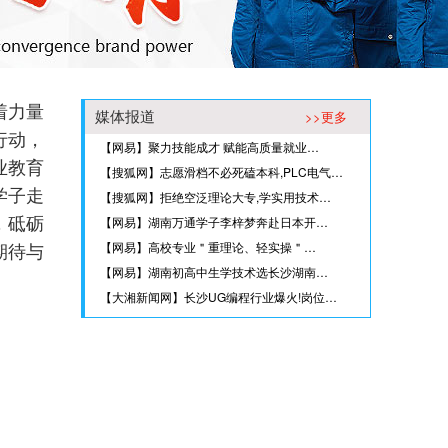
着力量
>>更多
媒体报道
行动，
【网易】聚力技能成才 赋能高质量就业…
业教育
【搜狐网】志愿滑档不必死磕本科,PLC电气…
学子走
【搜狐网】拒绝空泛理论大专,学实用技术…
【网易】湖南万通学子李梓梦奔赴日本开…
，砥砺
【网易】高校专业＂重理论、轻实操＂…
期待与
【网易】湖南初高中生学技术选长沙湖南…
【大湘新闻网】长沙UG编程行业爆火!岗位…